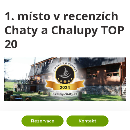
1. místo v recenzích
Chaty a Chalupy TOP
20
V přestížní anketě "
TOP CHATY & CHALUPY 2024
"
Rezervace
Kontakt
na turisticko-informačním portálu Kempy-chaty.cz
jsme získali
první místo
. Všem děkujeme za